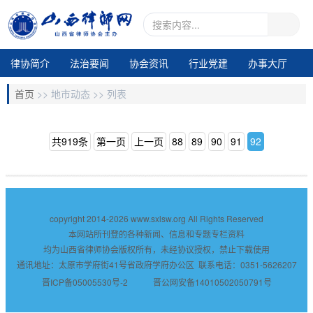
律协简介
法治要闻
协会资讯
行业党建
办事大厅
地市动态
业务交流
律所专区
通知公告
视频中心
首页
>>
地市动态 >>
列表
电子期刊1
共919条
第一页
上一页
88
89
90
91
92
copyright 2014-2026
www.sxlsw.org
All Rights Reserved
本网站所刊登的各种新闻、信息和专题专栏资料
均为山西省律师协会版权所有，未经协议授权，禁止下载使用
通讯地址：太原市学府街41号省政府学府办公区 联系电话：0351-5626207
晋ICP备05005530号-2
晋公网安备14010502050791号