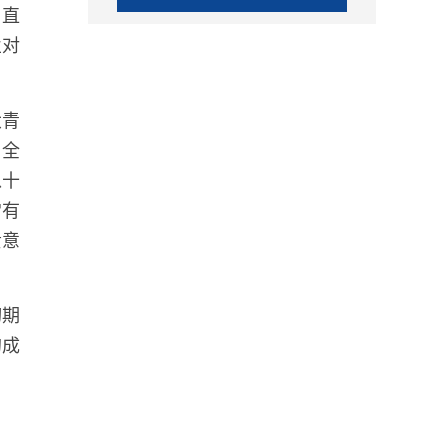
，直
业对
大青
与全
以十
常有
贵意
切期
的成