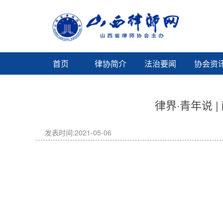
首页
律协简介
法治要闻
协会资
律界·青年说 
发表时间:2021-05-06