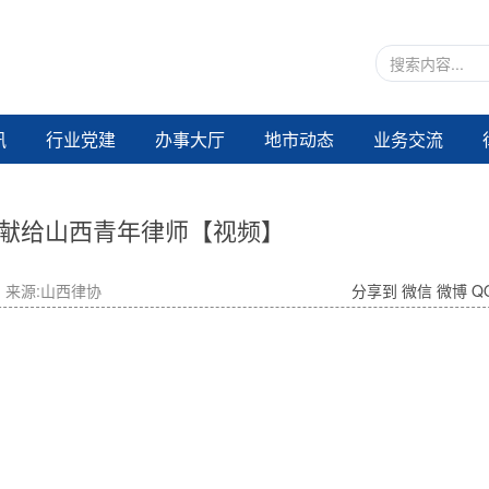
讯
行业党建
办事大厅
地市动态
业务交流
| 献给山西青年律师【视频】
来源:山西律协
分享到
微信
微博
Q