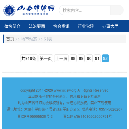
律协简介
法治要闻
协会资讯
行业党建
办事大厅
地市动态
业务交流
律所专区
通知公告
视频中心
首页
>>
地市动态 >>
列表
电子期刊1
共919条
第一页
上一页
88
89
90
91
92
copyright 2014-2026
www.sxlsw.org
All Rights Reserved
本网站所刊登的各种新闻、信息和专题专栏资料
均为山西省律师协会版权所有，未经协议授权，禁止下载使用
通讯地址：太原市学府街41号省政府学府办公区 联系电话：0351-5626207
晋ICP备05005530号-2
晋公网安备14010502050791号