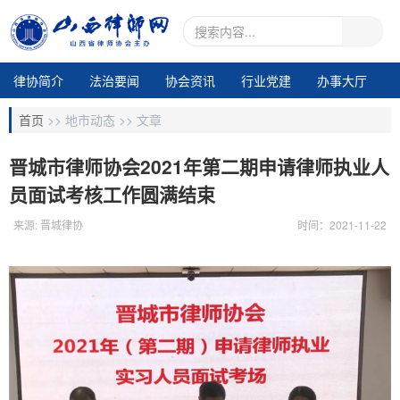
律协简介
法治要闻
协会资讯
行业党建
办事大厅
地市动态
业务交流
律所专区
通知公告
视频中心
首页
>>
地市动态 >>
文章
电子期刊1
晋城市律师协会2021年第二期申请律师执业人
员面试考核工作圆满结束
来源: 晋城律协
时间：2021-11-22