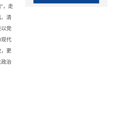
”，走
风、清
进以党
力现代
效，更
大政治