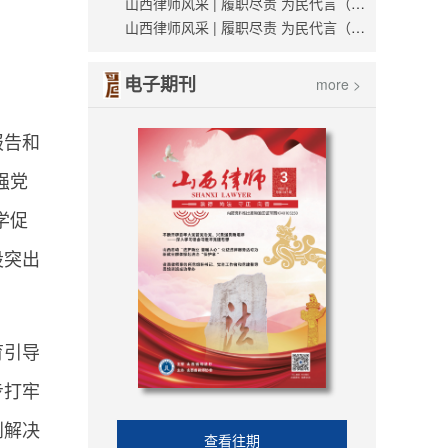
山西律师风采 | 履职尽责 为民代言（薛世杰）
山西律师风采 | 履职尽责 为民代言（刘越）
电子期刊
more >
报告和
强党
学促
设突出
育引导
步打牢
到解决
查看往期