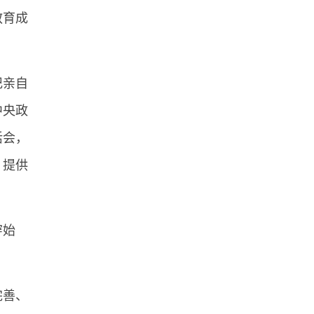
教育成
记亲自
中央政
活会，
、提供
穿始
完善、