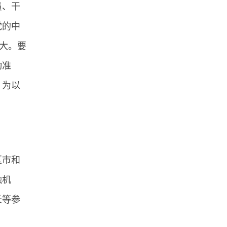
员、干
党的中
大。要
动准
，为以
区市和
融机
长等参