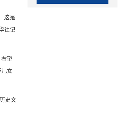
。这是
华社记
，看望
华儿女
历史文