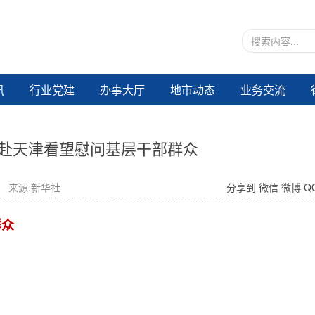
讯
行业党建
办事大厅
地市动态
业务交流
赴天津看望慰问基层干部群众
来源:新华社
分享到
微信
微博
Q
群众