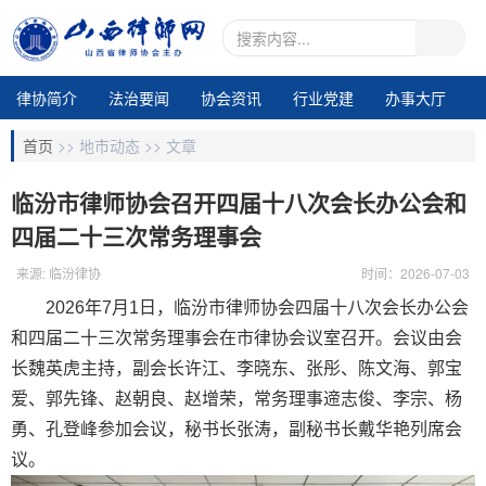
律协简介
法治要闻
协会资讯
行业党建
办事大厅
地市动态
业务交流
律所专区
通知公告
视频中心
首页
>>
地市动态 >>
文章
电子期刊1
临汾市律师协会召开四届十八次会长办公会和
四届二十三次常务理事会
来源: 临汾律协
时间：2026-07-03
2026年7月1日，临汾市律师协会四届十八次会长办公会
和四届二十三次常务理事会在市律协会议室召开。会议由会
长魏英虎主持，副会长许江、李晓东、张彤、陈文海、郭宝
爱、郭先锋、赵朝良、赵增荣，常务理事遆志俊、李宗、杨
勇、孔登峰参加会议，秘书长张涛，副秘书长戴华艳列席会
议。