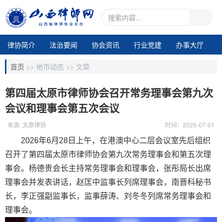
律协简介
法治要闻
协会资讯
行业党建
办事大厅
地市动态
业务交流
律所专区
通知公告
视频中心
首页
>>
地市动态 >>
文章
电子期刊1
第四届太原市律师协会召开常务理事会第九次
会议和理事会第五次会议
来源: 太原律协
时间：2026-07-01
2026年6月28日上午，在港澳中心二层会议室先后组织
召开了第四届太原市律师协会第九次常务理事会和第五次理
事会。杨德贵会长主持常务理事会和理事会，张彤局长出席
理事会并发表讲话，赵匡中监事长列席理事会，南晋科秘书
长，李正强副监事长，监事薛涛、刘冬冬列席常务理事会和
理事会。