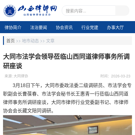
律协简介
法治要闻
协会资讯
行业党建
办事大厅
地市动态
业务交流
律所专区
通知公告
视频中心
首页
>>
地市动态 >>
文章
电子期刊1
大同市法学会领导莅临山西同道律师事务所调
研座谈
来源: 大同律协
时间：2026-03-23
3月18日下午，大同市委政法委二级调研员、市法学会专
职副会长曹葆春、市法学会秘书长王惠青一行莅临山西同道
律师事务所调研座谈，大同市律师行业党委副书记、市律师
协会会长藏文陪同调研。