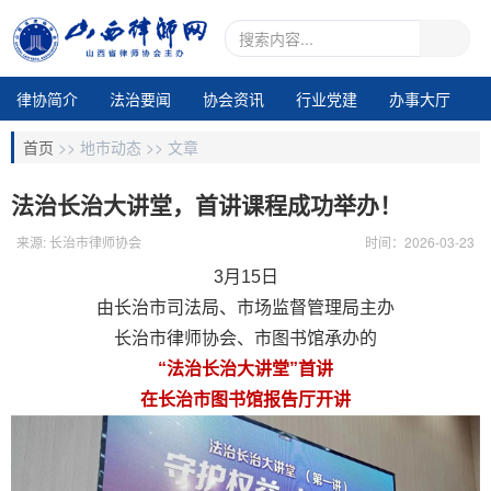
律协简介
法治要闻
协会资讯
行业党建
办事大厅
地市动态
业务交流
律所专区
通知公告
视频中心
首页
>>
地市动态 >>
文章
电子期刊1
法治长治大讲堂，首讲课程成功举办！
来源: 长治市律师协会
时间：2026-03-23
3月15日
由长治市司法局、市场监督管理局主办
长治市律师协会、市图书馆承办的
“法治长治大讲堂”首讲
在长治市图书馆报告厅开讲