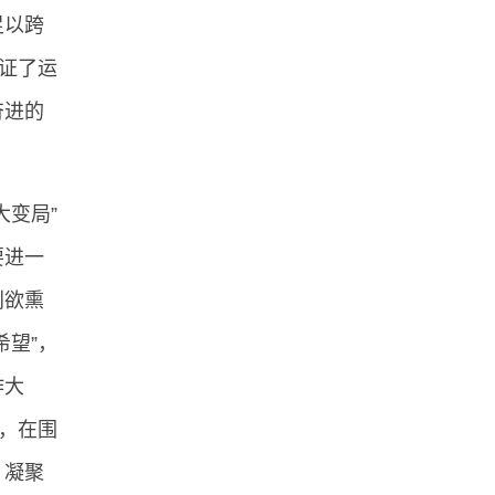
足以跨
证了运
奋进的
变局”
要进一
利欲熏
望”，
作大
，在围
，凝聚