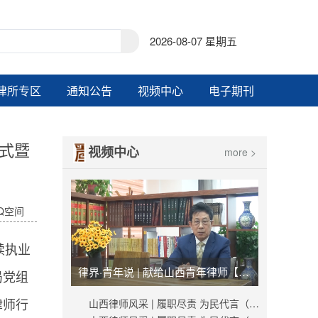
2026-08-07 星期五
律所专区
通知公告
视频中心
电子期刊
仪式暨
视频中心
more >
Q空间
续执业
律界·青年说 | 献给山西青年律师【视频】
局党组
山西律师风采 | 履职尽责 为民代言（秦峰）
律师行