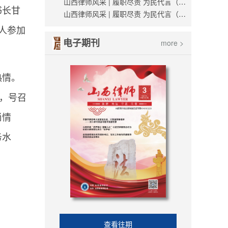
山西律师风采 | 履职尽责 为民代言（薛世杰）
书长甘
山西律师风采 | 履职尽责 为民代言（刘越）
余人参加
电子期刊
more >
热情。
，号召
尚情
务水
查看往期