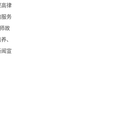
提高律
的服务
律师故
培养、
新闻宣