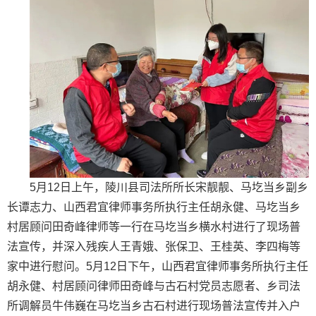
5月12日上午，陵川县司法所所长宋靓靓、马圪当乡副乡
长谭志力、山西君宜律师事务所执行主任胡永健、马圪当乡
村居顾问田奇峰律师等一行在马圪当乡横水村进行了现场普
法宣传，并深入残疾人王青娥、张保卫、王桂英、李四梅等
家中进行慰问。5月12日下午，山西君宜律师事务所执行主任
胡永健、村居顾问律师田奇峰与古石村党员志愿者、乡司法
所调解员牛伟巍在马圪当乡古石村进行现场普法宣传并入户