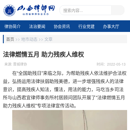
律协简介
法治要闻
协会资讯
行业党建
办事大厅
地市动态
业务交流
律所专区
通知公告
视频中心
首页
>>
地市动态 >>
文章
电子期刊1
法律燃情五月 助力残疾人维权
来源: 晋城律协
时间：2022-05-13
在“全国助残日”来临之际，为帮助残疾人依法维护合法权
益，弘扬运用法律扶弱助残美德，进一步增强残疾人的法律
意识，提高残疾人知法，懂法，用法的能力，马圪当乡司法
所与山西君宜律师事务所村居顾问团队开展了“法律燃情五月
助力残疾人维权”专项法律宣传活动。