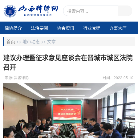
律协简介
法治要闻
协会资讯
行业党建
办事大厅
地市动态
业务交流
律所专区
通知公告
视频中心
首页
>>
地市动态 >>
文章
电子期刊1
建议办理暨征求意见座谈会在晋城市城区法院
召开
来源: 晋城律协
时间：2022-05-10