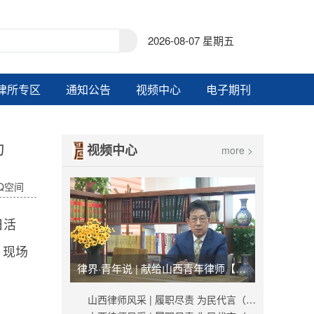
2026-08-07 星期五
律所专区
通知公告
视频中心
电子期刊
动
视频中心
more >
Q空间
日活
、现场
律界·青年说 | 献给山西青年律师【视频】
山西律师风采 | 履职尽责 为民代言（秦峰）