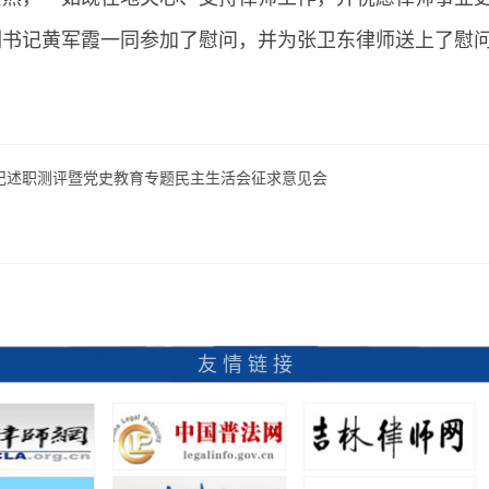
副书记黄军霞一同参加了慰问，并为张卫东律师送上了慰
书记述职测评暨党史教育专题民主生活会征求意见会
友 情 链 接