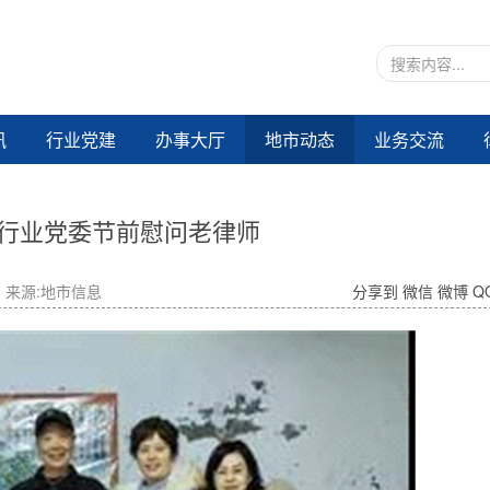
讯
行业党建
办事大厅
地市动态
业务交流
行业党委节前慰问老律师
来源:地市信息
分享到
微信
微博
Q