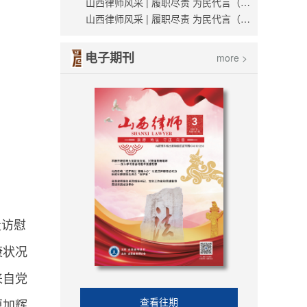
山西律师风采 | 履职尽责 为民代言（薛世杰）
山西律师风采 | 履职尽责 为民代言（刘越）
电子期刊
more >
走访慰
康状况
来自党
查看往期
更加辉