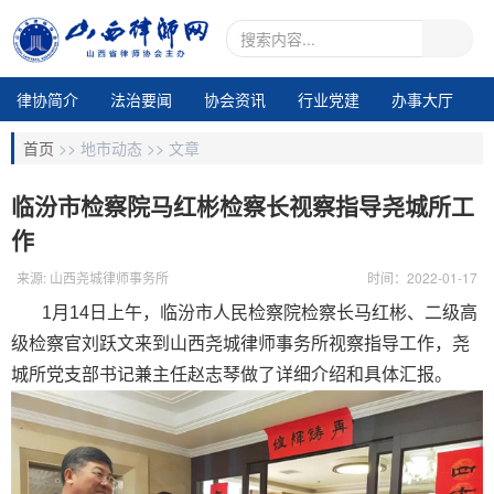
律协简介
法治要闻
协会资讯
行业党建
办事大厅
地市动态
业务交流
律所专区
通知公告
视频中心
首页
>>
地市动态 >>
文章
电子期刊1
临汾市检察院马红彬检察长视察指导尧城所工
作
来源: 山西尧城律师事务所
时间：2022-01-17
1月14日上午，临汾市人民检察院检察长马红彬、二级高
级检察官刘跃文来到山西尧城律师事务所视察指导工作，尧
城所党支部书记兼主任赵志琴做了详细介绍和具体汇报。