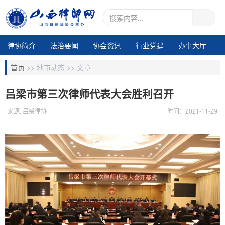
律协简介
法治要闻
协会资讯
行业党建
办事大厅
地市动态
业务交流
律所专区
通知公告
视频中心
首页
>>
地市动态 >>
文章
电子期刊1
吕梁市第三次律师代表大会胜利召开
来源: 吕梁律协
时间：2021-11-29