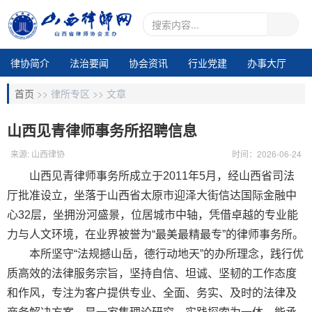
律协简介
法治要闻
协会资讯
行业党建
办事大厅
地市动态
业务交流
律所专区
通知公告
视频中心
首页
>>
律所专区 >>
文章
电子期刊1
山西见青律师事务所招聘信息
来源: 山西律协
时间：2026-06-24
山西见青律师事务所成立于2011年5月，经山西省司法
厅批准设立，坐落于山西省太原市迎泽大街信达国际金融中
心32层，坐拥汾河盛景，位居城市中轴，凭借卓越的专业能
力与人文环境，在业界被誉为“最美最精最专”的律师事务所。
本所坚守“法规撼山岳，德行动地天”的办所理念，践行优
质高效的法律服务宗旨，坚持自信、坦诚、坚韧的工作态度
和作风，专注为客户提供专业、全面、务实、及时的法律及