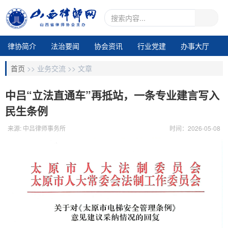
律协简介
法治要闻
协会资讯
行业党建
办事大厅
地市动态
业务交流
律所专区
通知公告
视频中心
首页
>>
业务交流 >>
文章
电子期刊1
中吕“立法直通车”再抵站，一条专业建言写入
民生条例
来源: 中吕律师事务所
时间：2026-05-08