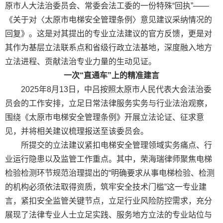
原市人大法治委员会、常委会法工委的一份特殊“回执”——
《关于对〈太原市电梯安全管理条例〉意见建议采纳情况的
回复》。这是对其提出的专业立法建议的官方反馈，更是对
其作为基层立法联系点和省级行政立法基地，深度融入地方
立法进程、贡献法治专业力量的生动见证。
一次“直通车”上的精准建言
2025年8月13日，中吕按照太原市人民代表大会法治委
员会的工作安排，立足日常法律服务实务与行业法治观察，
围绕《太原市电梯安全管理条例》开展立法论证、征求意
见，并将相关建议梳理报送至该委员会。
所提交的立法建议紧扣电梯安全管理领域实务痛点、行
业运行隐患以及监管工作重点。其中，荣海瑞律师聚焦电梯
检验检测环节规范治理提出的“明确要求从事电梯检验、检测
的机构必须依法取得资质，筑牢安全技术门槛”这一专业建
言，紧扣安全监管关键节点，立足行业风险防控需求，充分
展现了法律专业人士立足实践、服务地方立法的专业站位与