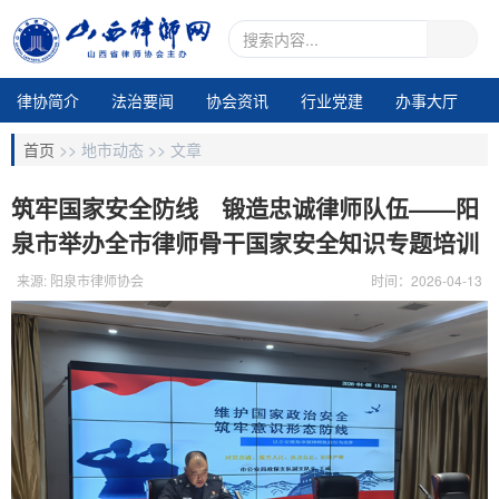
律协简介
法治要闻
协会资讯
行业党建
办事大厅
地市动态
业务交流
律所专区
通知公告
视频中心
首页
>>
地市动态 >>
文章
电子期刊1
筑牢国家安全防线 锻造忠诚律师队伍——阳
泉市举办全市律师骨干国家安全知识专题培训
来源: 阳泉市律师协会
时间：2026-04-13