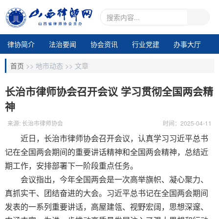
律协简介
法治要闻
协会资讯
行业党建
办事大厅
地市动态
业务交流
律所专区
通知公告
视频中心
首页
>>
地市动态 >>
文章
电子期刊1
长治市律师协会召开会议 学习贯彻全国两会精
神
来源: 长治市律师协会
时间：2025-04-11
近日，长治市律师协会召开会议，认真学习习近平总书
记在全国两会期间的重要讲话精神和全国两会精神，总结近
期工作，安排部署下一阶段重点任务。
会议指出，今年全国两会是一次高举旗帜、凝心聚力、
真抓实干、团结奋进的大会。习近平总书记在全国两会期间
发表的一系列重要讲话，高屋建瓴、视野宏阔，思想深邃、