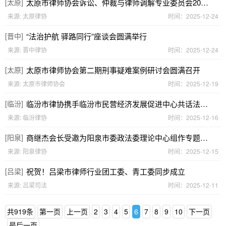
[太原]
太原市律师协会诉讼、仲裁与律师调解专业委员会2025年会暨案例分享会圆满落幕
来源: 太原律协
时间：2025-12-24
[晋中]
“法治护航 驿路同行”座谈会圆满举行
来源: 晋中律协
时间：2025-12-24
[太原]
太原市律师协会第二期刑事疑难案例研讨会圆满召开
来源: 太原市律师协会
时间：2025-12-19
[临汾]
临汾市律协携手临汾市民营经济发展促进中心共话法治进企新实践
来源: 临汾律协
时间：2025-12-16
[阳泉]
商继杰会长受邀为阳泉市委政法委理论中心组作专题讲座
来源: 阳泉律协
时间：2025-12-15
[吕梁]
祝贺！吕梁市律师行业团工委、青工委同步成立
来源: 吕梁司法
时间：2025-12-11
共919条
第一页
上一页
2
3
4
5
6
7
8
9
10
下一页
最后一页