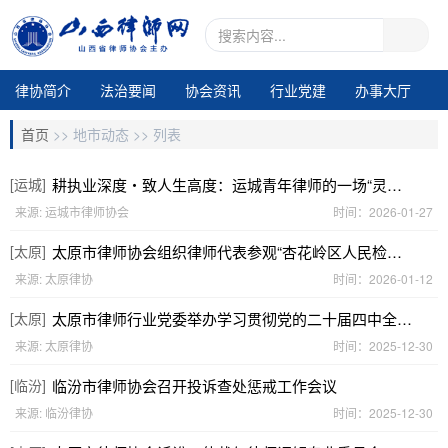
律协简介
法治要闻
协会资讯
行业党建
办事大厅
地市动态
业务交流
律所专区
通知公告
视频中心
首页
>>
地市动态 >>
列表
电子期刊1
[运城]
耕执业深度・致人生高度：运城青年律师的一场“灵魂叩问”——运城市律协开年培训点亮法治前行之路
来源: 运城市律师协会
时间：2026-01-27
[太原]
太原市律师协会组织律师代表参观“杏花岭区人民检察院24小时检察服务中心”并座谈交流
来源: 太原律协
时间：2026-01-12
[太原]
太原市律师行业党委举办学习贯彻党的二十届四中全会精神宣讲报告会暨新发展党员入党宣誓仪式
来源: 太原律协
时间：2025-12-30
[临汾]
临汾市律师协会召开投诉查处惩戒工作会议
来源: 临汾律协
时间：2025-12-30